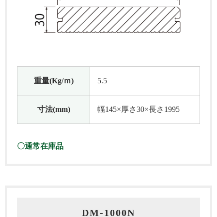
重量(Kg/ｍ)
5.5
寸法(mm)
幅145×厚さ30×長さ1995
〇通常在庫品
DM‐1000N