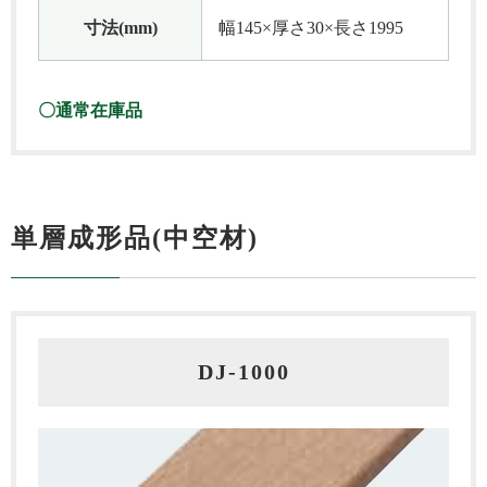
寸法(mm)
幅145×厚さ30×長さ1995
〇通常在庫品
単層成形品(中空材)
DJ‐1000