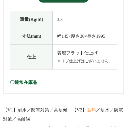
重量(Kg/ｍ)
3.3
寸法(mm)
幅145×厚さ30×長さ1995
表層フラット仕上げ
仕上
※リブ仕上げはございません。
〇通常在庫品
【V1】耐水／防電対策／高耐候 【V2】
遮熱
／耐水／防電
対策／高耐候