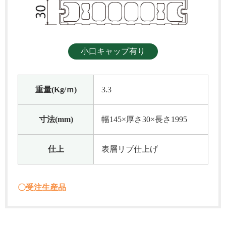
小口キャップ有り
重量(Kg/ｍ)
3.3
寸法(mm)
幅145×厚さ30×長さ1995
仕上
表層リブ仕上げ
〇受注生産品