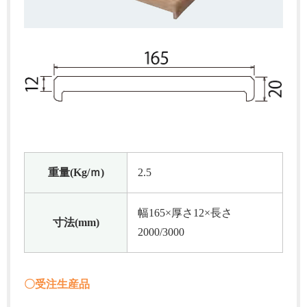
重量(Kg/ｍ)
2.5
幅165×厚さ12×長さ
寸法(mm)
2000/3000
〇受注生産品