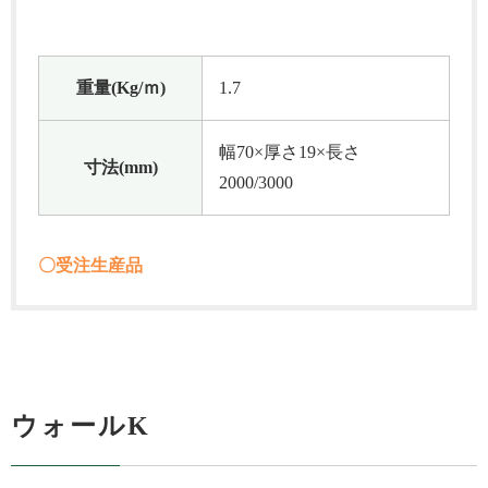
重量(Kg/ｍ)
1.7
幅70×厚さ19×長さ
寸法(mm)
2000/3000
〇受注生産品
ウォールK