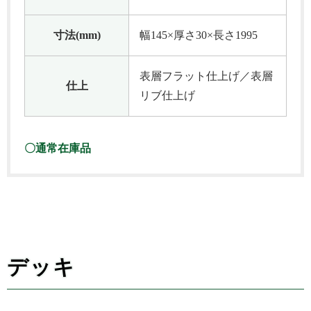
寸法(mm)
幅145×厚さ30×長さ1995
表層フラット仕上げ／表層
仕上
リブ仕上げ
〇通常在庫品
デッキ